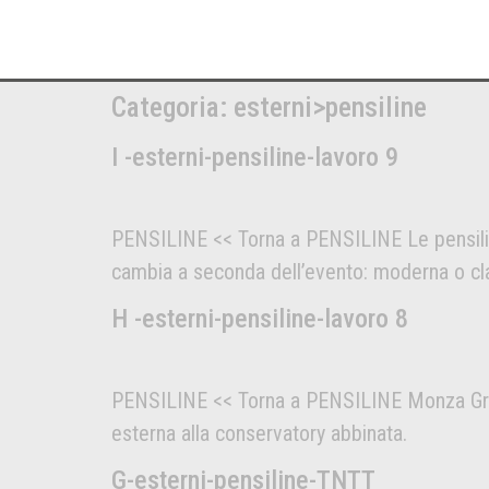
Categoria:
esterni>pensiline
I -esterni-pensiline-lavoro 9
PENSILINE << Torna a PENSILINE Le pensiline
cambia a seconda dell’evento: moderna o cl
H -esterni-pensiline-lavoro 8
PENSILINE << Torna a PENSILINE Monza Grande
esterna alla conservatory abbinata.
G-esterni-pensiline-TNTT