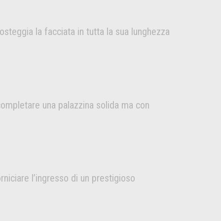
steggia la facciata in tutta la sua lunghezza
ompletare una palazzina solida ma con
niciare l’ingresso di un prestigioso