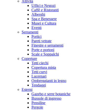
Attività
Uffici e Negozi
Caffè e Ristoranti
Alberghi
Spa e Benessere
Musei e Cultura
Eventi
Serramenti
Portici
Pareti vetrate
Finestre e serramenti
Porte e portoni
Scale e Soppalchi
Coperture
Tetti ciechi
Copertura mista
Tetti curvi
Lucernari
Ombreggianti in legno
Tendaggi
Esterni
Gazebo e serre botaniche
Bussole di ingresso
Pensiline
Pergole