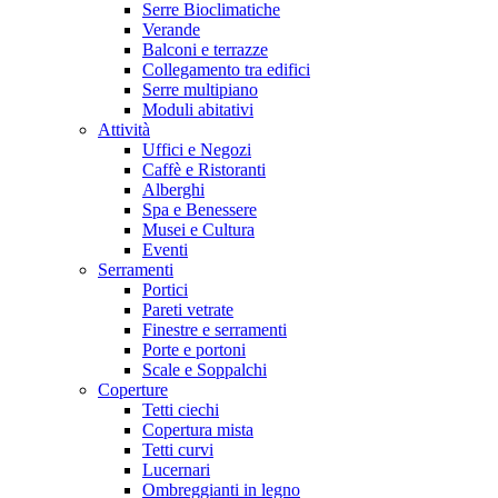
Serre Bioclimatiche
Verande
Balconi e terrazze
Collegamento tra edifici
Serre multipiano
Moduli abitativi
Attività
Uffici e Negozi
Caffè e Ristoranti
Alberghi
Spa e Benessere
Musei e Cultura
Eventi
Serramenti
Portici
Pareti vetrate
Finestre e serramenti
Porte e portoni
Scale e Soppalchi
Coperture
Tetti ciechi
Copertura mista
Tetti curvi
Lucernari
Ombreggianti in legno