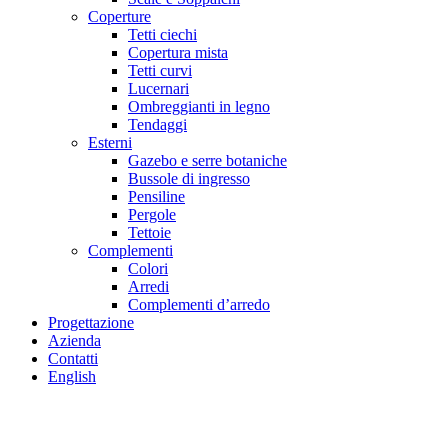
Coperture
Tetti ciechi
Copertura mista
Tetti curvi
Lucernari
Ombreggianti in legno
Tendaggi
Esterni
Gazebo e serre botaniche
Bussole di ingresso
Pensiline
Pergole
Tettoie
Complementi
Colori
Arredi
Complementi d’arredo
Progettazione
Azienda
Contatti
English