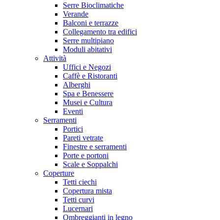
Serre Bioclimatiche
Verande
Balconi e terrazze
Collegamento tra edifici
Serre multipiano
Moduli abitativi
Attività
Uffici e Negozi
Caffè e Ristoranti
Alberghi
Spa e Benessere
Musei e Cultura
Eventi
Serramenti
Portici
Pareti vetrate
Finestre e serramenti
Porte e portoni
Scale e Soppalchi
Coperture
Tetti ciechi
Copertura mista
Tetti curvi
Lucernari
Ombreggianti in legno