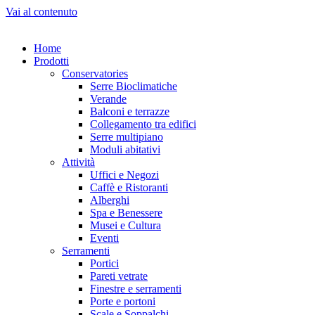
Vai al contenuto
Home
Prodotti
Conservatories
Serre Bioclimatiche
Verande
Balconi e terrazze
Collegamento tra edifici
Serre multipiano
Moduli abitativi
Attività
Uffici e Negozi
Caffè e Ristoranti
Alberghi
Spa e Benessere
Musei e Cultura
Eventi
Serramenti
Portici
Pareti vetrate
Finestre e serramenti
Porte e portoni
Scale e Soppalchi