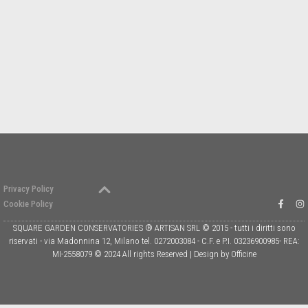
Privacy Policy
Cookie Policy
SQUARE GARDEN CONSERVATORIES ® ARTISAN SRL © 2015 - tutti i diritti sono
riservati - via Madonnina 12, Milano tel. 0272003084 - C.F. e P.I. 03236900985- REA:
MI-2558079 © 2024 All rights Reserved | Design by Officine