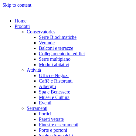
Skip to content
Home
Prodotti
Conservatories
Serre Bioclimatiche
Verande
Balconi e terrazze
Collegamento tra edifici
Serre multipiano
Moduli abitativi
Attività
Uffici e Negozi
Caffè e Ristoranti
Alberghi
Spa e Benessere
Musei e Cultura
Eventi
Serramenti
Portici
Pareti vetrate
Finestre e serramenti
Porte e portoni
Scale e Soppalchi