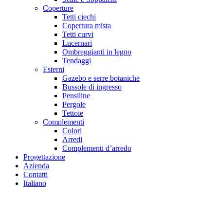
Coperture
Tetti ciechi
Copertura mista
Tetti curvi
Lucernari
Ombreggianti in legno
Tendaggi
Esterni
Gazebo e serre botaniche
Bussole di ingresso
Pensiline
Pergole
Tettoie
Complementi
Colori
Arredi
Complementi d’arredo
Progettazione
Azienda
Contatti
Italiano