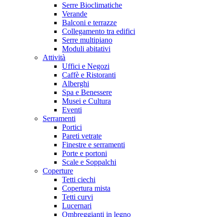
Serre Bioclimatiche
Verande
Balconi e terrazze
Collegamento tra edifici
Serre multipiano
Moduli abitativi
Attività
Uffici e Negozi
Caffè e Ristoranti
Alberghi
Spa e Benessere
Musei e Cultura
Eventi
Serramenti
Portici
Pareti vetrate
Finestre e serramenti
Porte e portoni
Scale e Soppalchi
Coperture
Tetti ciechi
Copertura mista
Tetti curvi
Lucernari
Ombreggianti in legno