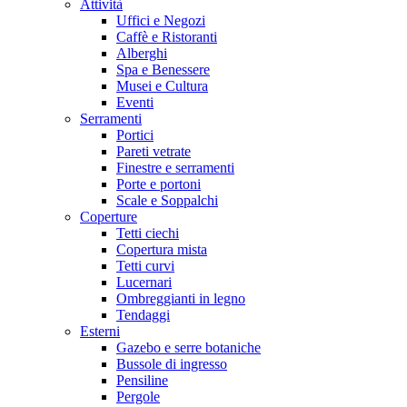
Attività
Uffici e Negozi
Caffè e Ristoranti
Alberghi
Spa e Benessere
Musei e Cultura
Eventi
Serramenti
Portici
Pareti vetrate
Finestre e serramenti
Porte e portoni
Scale e Soppalchi
Coperture
Tetti ciechi
Copertura mista
Tetti curvi
Lucernari
Ombreggianti in legno
Tendaggi
Esterni
Gazebo e serre botaniche
Bussole di ingresso
Pensiline
Pergole