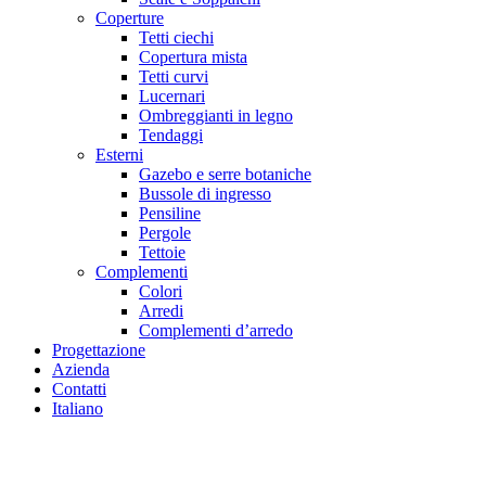
Coperture
Tetti ciechi
Copertura mista
Tetti curvi
Lucernari
Ombreggianti in legno
Tendaggi
Esterni
Gazebo e serre botaniche
Bussole di ingresso
Pensiline
Pergole
Tettoie
Complementi
Colori
Arredi
Complementi d’arredo
Progettazione
Azienda
Contatti
Italiano