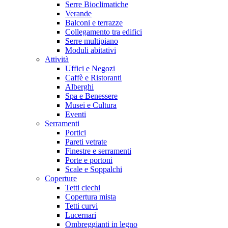
Serre Bioclimatiche
Verande
Balconi e terrazze
Collegamento tra edifici
Serre multipiano
Moduli abitativi
Attività
Uffici e Negozi
Caffè e Ristoranti
Alberghi
Spa e Benessere
Musei e Cultura
Eventi
Serramenti
Portici
Pareti vetrate
Finestre e serramenti
Porte e portoni
Scale e Soppalchi
Coperture
Tetti ciechi
Copertura mista
Tetti curvi
Lucernari
Ombreggianti in legno