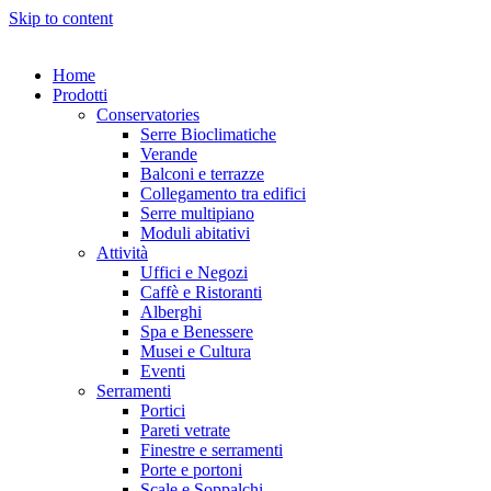
Skip to content
Home
Prodotti
Conservatories
Serre Bioclimatiche
Verande
Balconi e terrazze
Collegamento tra edifici
Serre multipiano
Moduli abitativi
Attività
Uffici e Negozi
Caffè e Ristoranti
Alberghi
Spa e Benessere
Musei e Cultura
Eventi
Serramenti
Portici
Pareti vetrate
Finestre e serramenti
Porte e portoni
Scale e Soppalchi