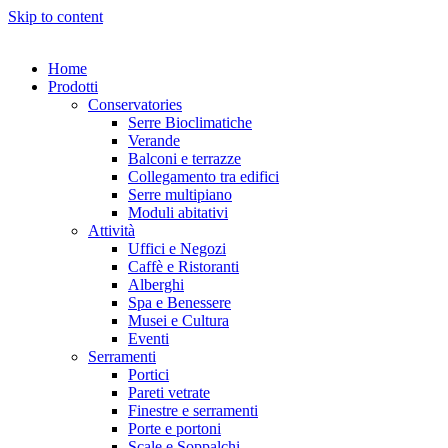
Skip to content
Home
Prodotti
Conservatories
Serre Bioclimatiche
Verande
Balconi e terrazze
Collegamento tra edifici
Serre multipiano
Moduli abitativi
Attività
Uffici e Negozi
Caffè e Ristoranti
Alberghi
Spa e Benessere
Musei e Cultura
Eventi
Serramenti
Portici
Pareti vetrate
Finestre e serramenti
Porte e portoni
Scale e Soppalchi