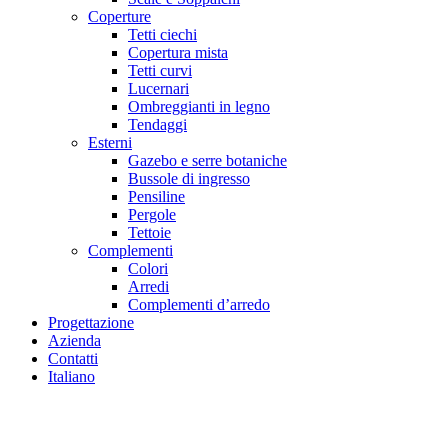
Coperture
Tetti ciechi
Copertura mista
Tetti curvi
Lucernari
Ombreggianti in legno
Tendaggi
Esterni
Gazebo e serre botaniche
Bussole di ingresso
Pensiline
Pergole
Tettoie
Complementi
Colori
Arredi
Complementi d’arredo
Progettazione
Azienda
Contatti
Italiano