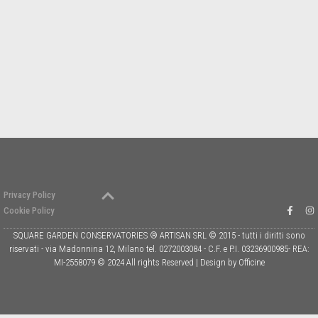
Privacy Policy
Cookie Policy
SQUARE GARDEN CONSERVATORIES ® ARTISAN SRL © 2015 - tutti i diritti sono
riservati - via Madonnina 12, Milano tel. 0272003084 - C.F. e P.I. 03236900985- REA:
MI-2558079 © 2024 All rights Reserved | Design by Officine