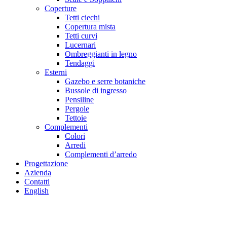
Coperture
Tetti ciechi
Copertura mista
Tetti curvi
Lucernari
Ombreggianti in legno
Tendaggi
Esterni
Gazebo e serre botaniche
Bussole di ingresso
Pensiline
Pergole
Tettoie
Complementi
Colori
Arredi
Complementi d’arredo
Progettazione
Azienda
Contatti
English