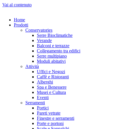
Vai al contenuto
Home
Prodotti
Conservatories
Serre Bioclimatiche
Verande
Balconi e terrazze
Collegamento tra edifici
Serre multipiano
Moduli abitativi
Attività
Uffici e Negozi
Caffè e Ristoranti
Alberghi
Spa e Benessere
Musei e Cultura
Eventi
Serramenti
Portici
Pareti vetrate
Finestre e serramenti
Porte e portoni
Scale e Soppalchi