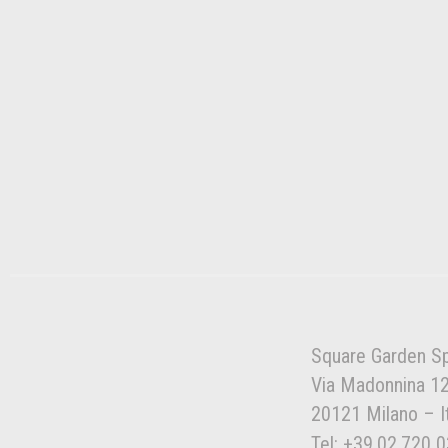
Square Garden S
Via Madonnina 1
20121 Milano – It
Tel: +39.02.720 