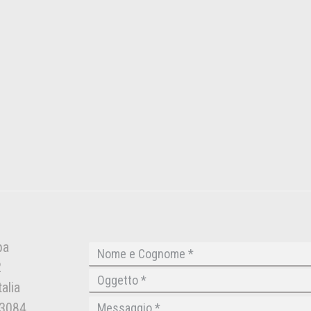
pa
2
alia
03084