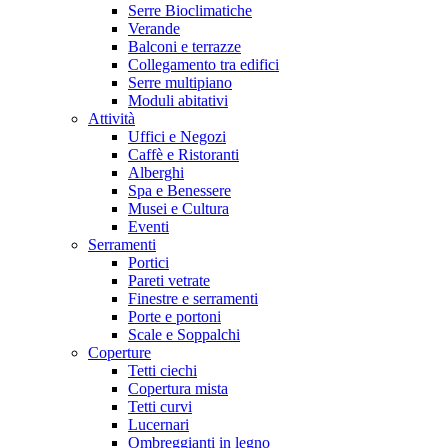
Serre Bioclimatiche
Verande
Balconi e terrazze
Collegamento tra edifici
Serre multipiano
Moduli abitativi
Attività
Uffici e Negozi
Caffè e Ristoranti
Alberghi
Spa e Benessere
Musei e Cultura
Eventi
Serramenti
Portici
Pareti vetrate
Finestre e serramenti
Porte e portoni
Scale e Soppalchi
Coperture
Tetti ciechi
Copertura mista
Tetti curvi
Lucernari
Ombreggianti in legno