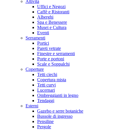
Attività
Uffici e Negozi
Caffè e Ristoranti
Alberghi
Spa e Benessere
Musei e Cultura
Eventi
Serramenti
Portici
Pareti vetrate
Finestre e serramenti
Porte e portoni
Scale e Soppalchi
Coperture
Tetti ciechi
Copertura mista
Tetti curvi
Lucernari
Ombreggianti in legno
Tendaggi
Esterni
Gazebo e serre botaniche
Bussole di ingresso
Pensiline
Pergole