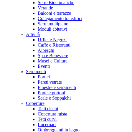
Serre Bioclimatiche
Verande
Balconi e terrazze
Collegamento tra edifici
Serre multipiano
Moduli abitativi
Attività
Uffici e Negozi
Caffè e Ristoranti
Alberghi
Spa e Benessere
Musei e Cultura
Eventi
Serramenti
Portici
Pareti vetrate
Finestre e serramenti
Porte e portoni
Scale e Soppalchi
Coperture
Tetti ciechi
Copertura mista
Tetti curvi
Lucernari
Ombreggianti in legno