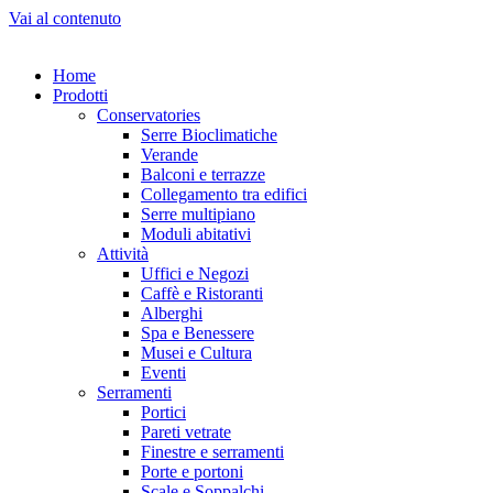
Vai al contenuto
Home
Prodotti
Conservatories
Serre Bioclimatiche
Verande
Balconi e terrazze
Collegamento tra edifici
Serre multipiano
Moduli abitativi
Attività
Uffici e Negozi
Caffè e Ristoranti
Alberghi
Spa e Benessere
Musei e Cultura
Eventi
Serramenti
Portici
Pareti vetrate
Finestre e serramenti
Porte e portoni
Scale e Soppalchi