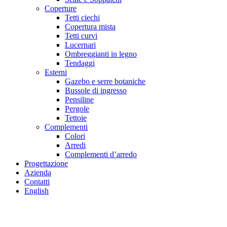
Coperture
Tetti ciechi
Copertura mista
Tetti curvi
Lucernari
Ombreggianti in legno
Tendaggi
Esterni
Gazebo e serre botaniche
Bussole di ingresso
Pensiline
Pergole
Tettoie
Complementi
Colori
Arredi
Complementi d’arredo
Progettazione
Azienda
Contatti
English