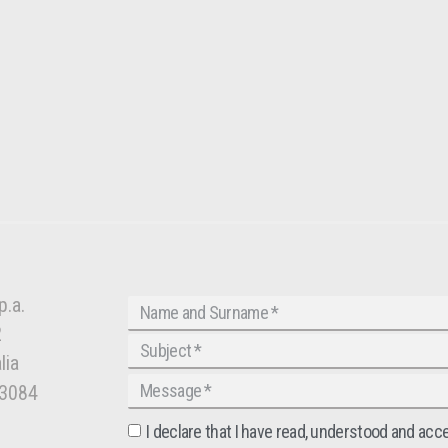
p.a.
2
lia
03084
I declare that I have read, understood and acc